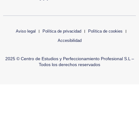
mostrarte publicidad personalizada en base a un perfil elaborado a partir
de tus hábitos de navegación (por ejemplo, páginas visitadas). Puedes
configurar o rechazar la utilización de cookies u obtener más
información en nuestra política de cookies.
Aviso legal
Política de privacidad
Política de cookies
Aceptar
Accesibilidad
Denegar
2025 © Centro de Estudios y Perfeccionamiento Profesional S.L –
Ver preferencias
Todos los derechos reservados
Abrir barra de herramientas
Política de cookies
Política de privacidad
Aviso legal