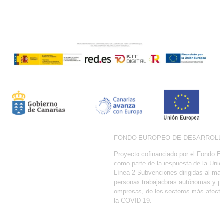
FONDO EUROPEO DE DESARROLLO REGIONAL
Proyecto cofinanciado por el Fondo Europeo de Desarrollo Regional
como parte de la respuesta de la Unión a la pandemia de COVID-19:
Línea 2 Subvenciones dirigidas al mantenimiento de la actividad de
personas trabajadoras autónomas y pequeñas y medianas
empresas, de los sectores más afectados por la crisis derivada de
la COVID-19.