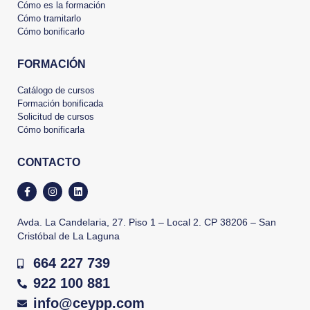
Cómo es la formación
Cómo tramitarlo
Cómo bonificarlo
FORMACIÓN
Catálogo de cursos
Formación bonificada
Solicitud de cursos
Cómo bonificarla
CONTACTO
Avda. La Candelaria, 27. Piso 1 – Local 2. CP 38206 – San
Cristóbal de La Laguna
Gestionar el consentimiento
664 227 739
de las cookies
922 100 881
Utilizamos cookies propias y de terceros para fines analíticos y para
info@ceypp.com